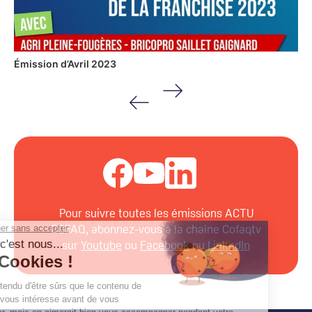
Émission d’Avril 2023
Pour suivre toutes les émissions ACTU
COFAQ, abonnez-vous à la chaîne Cofaqtv
sur
Youtube
ou
Facebook
ou
LinkedIn