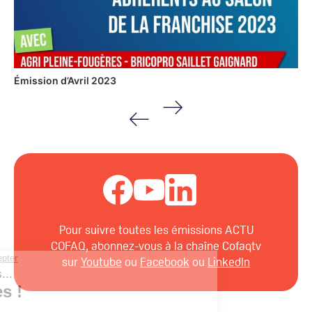
Émission d’Avril 2023
Pour suivre toutes les émissions ACTU
COFAQ, abonnez-vous à la chaîne Cofaqtv
sur
Youtube
ou
Facebook
ou
LinkedIn