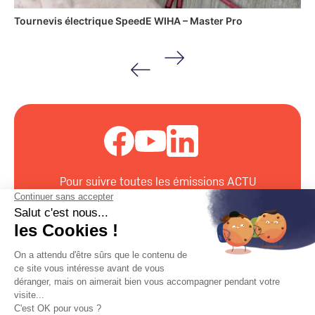
Tournevis électrique SpeedE WIHA – Master Pro
Pour suivre toutes les émissions ACTU
COFAQ, abonnez-vous à la chaîne Cofaqtv
sur
Youtube
ou
Facebook
ou
LinkedIn