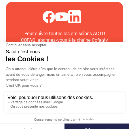
Pour suivre toutes les émissions ACTU
COFAQ, abonnez-vous à la chaîne Cofaqtv
sur
Youtube
ou
Facebook
ou
LinkedIn
Mentions légales
|
Politiques de confidentialités
Tous droits réservés | Réalisation :
Idealcoms
☰